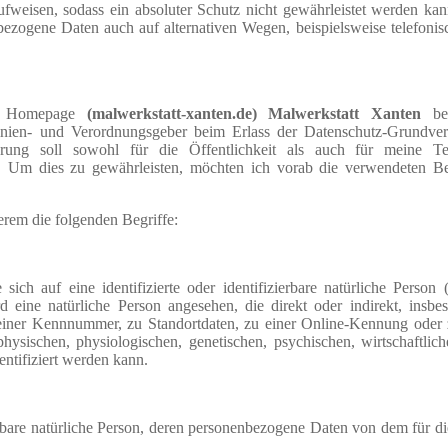
ufweisen, sodass ein absoluter Schutz nicht gewährleistet werden ka
nbezogene Daten auch auf alternativen Wegen, beispielsweise telefonis
Homepage
(malwerkstatt-xanten.de) Malwerkstatt Xanten
ber
tlinien- und Verordnungsgeber beim Erlass der Datenschutz-Grundv
ung soll sowohl für die Öffentlichkeit als auch für meine T
n. Um dies zu gewährleisten, möchten ich vorab die verwendeten Beg
erem die folgenden Begriffe:
sich auf eine identifizierte oder identifizierbare natürliche Person
rd eine natürliche Person angesehen, die direkt oder indirekt, insbes
ner Kennnummer, zu Standortdaten, zu einer Online-Kennung oder 
ischen, physiologischen, genetischen, psychischen, wirtschaftliche
dentifiziert werden kann.
zierbare natürliche Person, deren personenbezogene Daten von dem für d