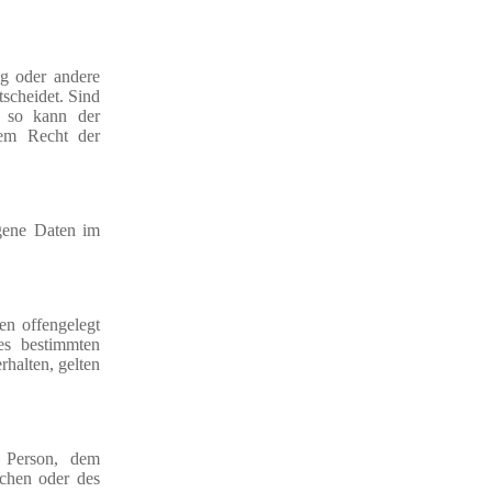
ng oder andere
scheidet. Sind
, so kann der
dem Recht der
ogene Daten im
en offengelegt
es bestimmten
halten, gelten
n Person, dem
ichen oder des