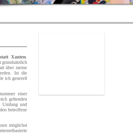
statt Xanten
.
st grundsätzlich
att über meine
rden. Ist die
le ich generell
nnummer einer
mich geltenden
rt, Umfang und
den betroffene
inen möglichst
ternetbasierte