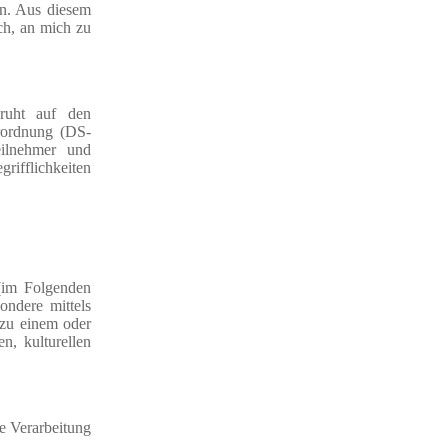
nn. Aus diesem
ch, an mich zu
uht auf den
erordnung (DS-
eilnehmer und
rifflichkeiten
 (im Folgenden
ondere mittels
zu einem oder
n, kulturellen
ie Verarbeitung