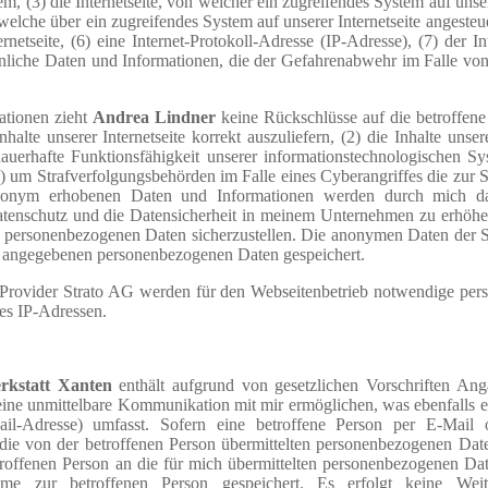
 (3) die Internetseite, von welcher ein zugreifendes System auf unser
welche über ein zugreifendes System auf unserer Internetseite angesteu
netseite, (6) eine Internet-Protokoll-Adresse (IP-Adresse), (7) der In
hnliche Daten und Informationen, die der Gefahrenabwehr im Falle von
ationen zieht
Andrea Lindner
keine Rückschlüsse auf die betroffene
lte unserer Internetseite korrekt auszuliefern, (2) die Inhalte unsere
auerhafte Funktionsfähigkeit unserer informationstechnologischen S
4) um Strafverfolgungsbehörden im Falle eines Cyberangriffes die zur 
 anonym erhobenen Daten und Informationen werden durch mich dah
Datenschutz und die Datensicherheit in meinem Unternehmen zu erhöhen
te personenbezogenen Daten sicherzustellen. Die anonymen Daten der S
on angegebenen personenbezogenen Daten gespeichert.
 Provider Strato AG werden für den Webseitenbetrieb notwendige pe
es IP-Adressen.
erkstatt Xanten
enthält aufgrund von gesetzlichen Vorschriften Ang
eine unmittelbare Kommunikation mit mir ermöglichen, was ebenfalls e
ail-Adresse) umfasst. Sofern eine betroffene Person per E-Mail 
die von der betroffenen Person übermittelten personenbezogenen Dat
betroffenen Person an die für mich übermittelten personenbezogenen Da
e zur betroffenen Person gespeichert. Es erfolgt keine Weit