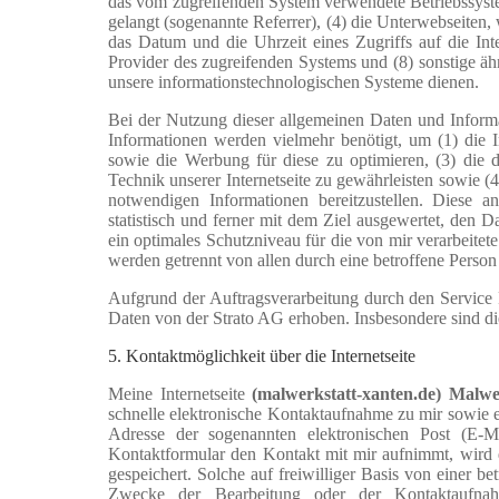
das vom zugreifenden System verwendete Betriebssystem,
gelangt (sogenannte Referrer), (4) die Unterwebseiten, 
das Datum und die Uhrzeit eines Zugriffs auf die Inter
Provider des zugreifenden Systems und (8) sonstige ä
unsere informationstechnologischen Systeme dienen.
Bei der Nutzung dieser allgemeinen Daten und Inform
Informationen werden vielmehr benötigt, um (1) die Inha
sowie die Werbung für diese zu optimieren, (3) die d
Technik unserer Internetseite zu gewährleisten sowie (
notwendigen Informationen bereitzustellen. Diese
statistisch und ferner mit dem Ziel ausgewertet, den 
ein optimales Schutzniveau für die von mir verarbeite
werden getrennt von allen durch eine betroffene Pers
Aufgrund der Auftragsverarbeitung durch den Service
Daten von der Strato AG erhoben. Insbesondere sind di
5. Kontaktmöglichkeit über die Internetseite
Meine Internetseite
(malwerkstatt-xanten.de) Malw
schnelle elektronische Kontaktaufnahme zu mir sowie 
Adresse der sogenannten elektronischen Post (E-M
Kontaktformular den Kontakt mit mir aufnimmt, wird 
gespeichert. Solche auf freiwilliger Basis von einer 
Zwecke der Bearbeitung oder der Kontaktaufnahm