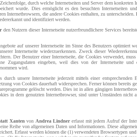
 Zeichenfolge, durch welche Internetseiten und Server dem konkreten I
chert wurde. Dies ermöglicht es den besuchten Internetseiten und
en Internetbrowsern, die andere Cookies enthalten, zu unterscheiden.
dererkannt und identifiziert werden.
r
den Nutzern dieser Internetseite nutzerfreundlichere Services bereitst
ngebote auf unserer Internetseite im Sinne des Benutzers optimiert w
unserer Internetseite wiederzuerkennen. Zweck dieser Wiedererkennu
htern. Der Benutzer einer Internetseite, die Cookies verwendet, muss
seine Zugangsdaten eingeben, weil dies von der Internetseite un
ernommen wird.
urch unsere Internetseite jederzeit mittels einer entsprechenden E
etzung von Cookies dauerhaft widersprechen. Ferner können bereits ge
wareprogramme gelöscht werden. Dies ist in allen gängigen Internetbro
okies in dem genutzten Internetbrowser, sind unter Umständen nicht a
statt Xanten
von
Andrea Lindner
erfasst mit jedem Aufruf der Inte
em eine Reihe von allgemeinen Daten und Informationen. Diese allgeme
eichert. Erfasst werden können die (1) verwendeten Browsertypen und 