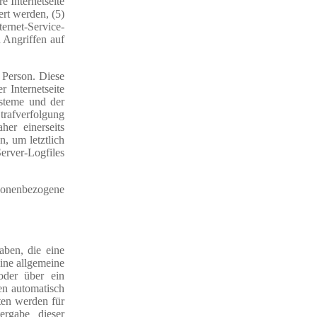
e Internetseite
ert werden, (5)
ternet-Service-
 Angriffen auf
 Person. Diese
r Internetseite
ysteme und der
Strafverfolgung
er einerseits
, um letztlich
erver-Logfiles
rsonenbezogene
aben, die eine
ine allgemeine
oder über ein
en automatisch
ten werden für
ergabe dieser