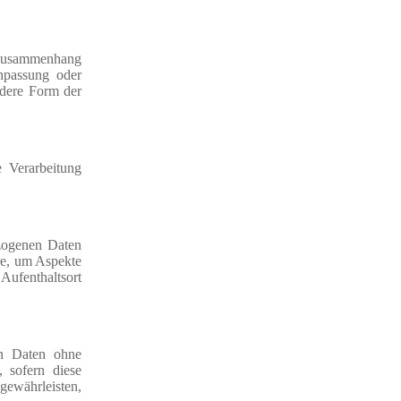
m Zusammenhang
npassung oder
ndere Form der
e Verarbeitung
ezogenen Daten
re, um Aspekte
 Aufenthaltsort
en Daten ohne
 sofern diese
gewährleisten,