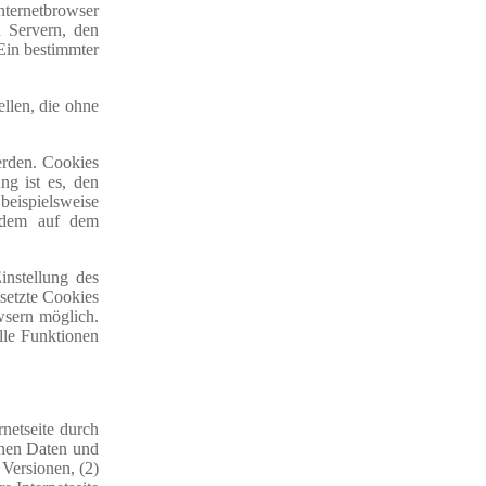
nternetbrowser
 Servern, den
 Ein bestimmter
ellen, die ohne
erden. Cookies
ng ist es, den
 beispielsweise
d dem auf dem
instellung des
setzte Cookies
wsern möglich.
lle Funktionen
rnetseite durch
inen Daten und
Versionen, (2)