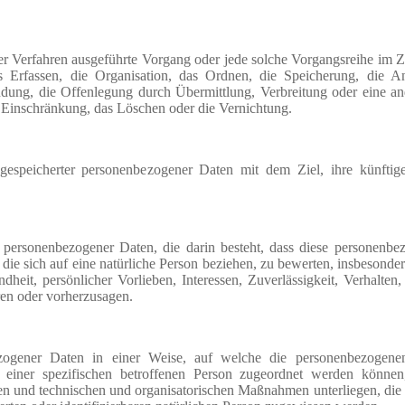
erter Verfahren ausgeführte Vorgang oder jede solche Vorgangsreihe i
 Erfassen, die Organisation, das Ordnen, die Speicherung, die A
dung, die Offenlegung durch Übermittlung, Verbreitung oder eine a
e Einschränkung, das Löschen oder die Vernichtung.
gespeicherter personenbezogener Daten mit dem Ziel, ihre künftig
ung personenbezogener Daten, die darin besteht, dass diese personenb
ie sich auf eine natürliche Person beziehen, zu bewerten, insbesonde
dheit, persönlicher Vorlieben, Interessen, Zuverlässigkeit, Verhalten,
ren oder vorherzusagen.
ezogener Daten in einer Weise, auf welche die personenbezogen
 einer spezifischen betroffenen Person zugeordnet werden können,
en und technischen und organisatorischen Maßnahmen unterliegen, die 