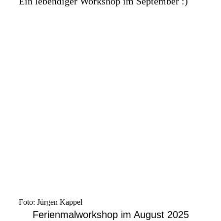
Ein lebendiger Workshop im September :)
IMG-20251006-WA0018
IMG-20251006-WA0001
IMG-20251006-WA0004
IMG-20251006-WA0009
IMG-20251006-WA0011
IMG-20251006-WA0019
IMG-20251006-WA0010
IMG-20251006-WA0000
Foto: Jürgen Kappel
Ferienmalworkshop im August 2025